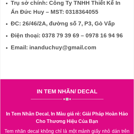
Trụ sở chính: Công Ty TNHH Thiết Kế In
Ấn Đức Huy –
MST: 0318364055
ĐC: 26/46/2A, đường số 7, P3, Gò Vấp
Điện thoại: 0378 79 39 69 – 0978 16 94 96
Email: inanduchuy@gmail.com
IN TEM NHÃN
/ DECAL
In Tem Nhãn Decal, In Màu giá rẻ: Giải Pháp Hoàn Hảo
Cho Thương Hiệu Của Bạn
Tem nhãn decal không chỉ là một mảnh giấy nhỏ dán trên