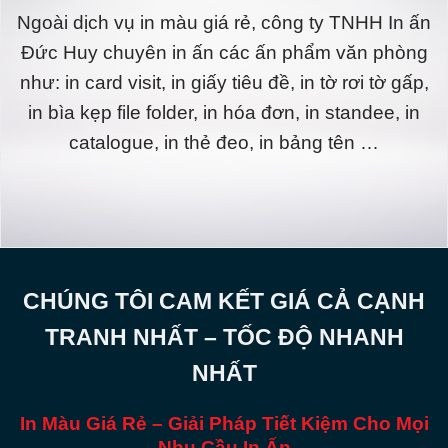
Ngoài dịch vụ in màu giá rẻ, công ty TNHH In ấn
Đức Huy chuyên in ấn các ấn phẩm văn phòng
như: in card visit, in giấy tiêu đề, in tờ rơi tờ gấp,
in bìa kẹp file folder, in hóa đơn, in standee, in
catalogue, in thẻ đeo, in bảng tên …
CHÚNG TÔI CAM KẾT GIÁ CẢ CẠNH
TRANH NHẤT – TỐC ĐỘ NHANH
NHẤT
In Màu Giá Rẻ – Giải Pháp Tiết Kiệm Cho Mọi
Nhu Cầu In Ấn