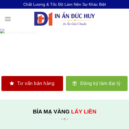
Skip
Chất Lượng & Tốc Độ Làm Nên Sự Khác Biệt
to
content
Tư vấn bán hàng
Đăng ký làm đại lý
BÌA MẠ VÀNG
LẤY LIỀN