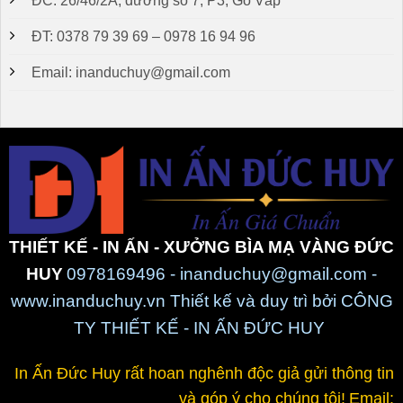
ĐC: 26/46/2A, đường số 7, P3, Gò Vấp
ĐT: 0378 79 39 69 – 0978 16 94 96
Email: inanduchuy@gmail.com
THIẾT KẾ - IN ẤN - XƯỞNG BÌA MẠ VÀNG ĐỨC
HUY
0978169496 - inanduchuy@gmail.com -
www.inanduchuy.vn Thiết kế và duy trì bởi CÔNG
TY THIẾT KẾ - IN ẤN ĐỨC HUY
In Ấn Đức Huy rất hoan nghênh độc giả gửi thông tin
và góp ý cho chúng tôi!
Email: